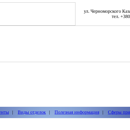
ул. Черноморского Каза
тел. +380
енты
|
Виды отделок
|
Полезная информация
|
Сферы при