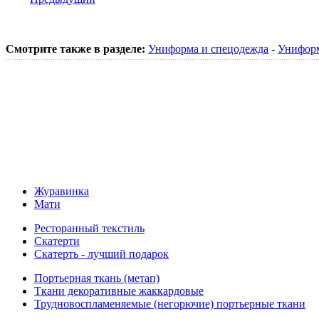
Смотрите также в разделе:
Униформа и спецодежда
-
Униформ
Журавинка
Мати
Ресторанный текстиль
Скатерти
Скатерть - лучший подарок
Портьерная ткань (метап)
Ткани декоративные жаккардовые
Трудновоспламеняемые (негорючие) портьерные ткани