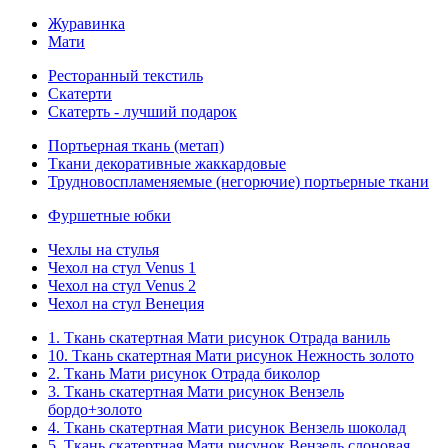
Журавинка
Мати
Ресторанный текстиль
Скатерти
Скатерть - лучший подарок
Портьерная ткань (метап)
Ткани декоративные жаккардовые
Трудновоспламеняемые (негорючие) портьерные ткани
Фуршетные юбки
Чехлы на стулья
Чехол на стул Venus 1
Чехол на стул Venus 2
Чехол на стул Венеция
1. Ткань скатертная Мати рисунок Отрада ваниль
10. Ткань скатертная Мати рисунок Нежность золото
2. Ткань Мати рисунок Отрада биколор
3. Ткань скатертная Мати рисунок Вензель
бордо+золото
4. Ткань скатертная Мати рисунок Вензель шоколад
5. Ткань скатертная Мати рисунок Вензель слоновая