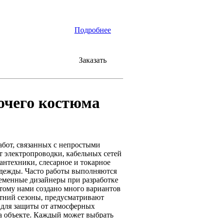
Подробнее
Заказать
очего костюма
бот, связанных с непростыми
т электропроводки, кабельных сетей
антехники, слесарное и токарное
 одежды. Часто работы выполняются
ременные дизайнеры при разработке
тому нами создано много вариантов
тний сезоны, предусматривают
 для защиты от атмосферных
а объекте. Каждый может выбрать