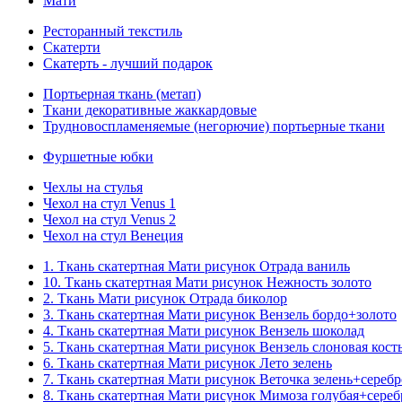
Мати
Ресторанный текстиль
Скатерти
Скатерть - лучший подарок
Портьерная ткань (метап)
Ткани декоративные жаккардовые
Трудновоспламеняемые (негорючие) портьерные ткани
Фуршетные юбки
Чехлы на стулья
Чехол на стул Venus 1
Чехол на стул Venus 2
Чехол на стул Венеция
1. Ткань скатертная Мати рисунок Отрада ваниль
10. Ткань скатертная Мати рисунок Нежность золото
2. Ткань Мати рисунок Отрада биколор
3. Ткань скатертная Мати рисунок Вензель бордо+золото
4. Ткань скатертная Мати рисунок Вензель шоколад
5. Ткань скатертная Мати рисунок Вензель слоновая кост
6. Ткань скатертная Мати рисунок Лето зелень
7. Ткань скатертная Мати рисунок Веточка зелень+серебр
8. Ткань скатертная Мати рисунок Мимоза голубая+сереб