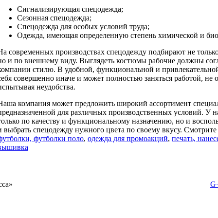
Сигнализирующая спецодежда;
Сезонная спецодежда;
Спецодежда для особых условий труда;
Одежда, имеющая определенную степень химической и био
На современных производствах спецодежду подбирают не только
но и по внешнему виду. Выглядеть костюмы рабочие должны сог
компании стилю. В удобной, функциональной и привлекательной
себя совершенно иначе и может полностью заняться работой, не о
испытывая неудобства.
Наша компания может предложить широкий ассортимент специал
предназначенной для различных производственных условий. У н
только по качеству и функциональному назначению, но и воспо
и выбрать спецодежду нужного цвета по своему вкусу. Смотрите
футболки, футболки поло
,
одежда для промоакций
,
печать, нане
вышивка
сса»
G