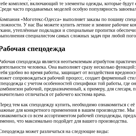
себе комплект, включающий те элементы одежды, которые будут 
Среди часто продаваемых моделей особую популярность завоева
Компания «Моготекс-Одесса» выполняет заказы по пошиву спец
сложности. У нас Вы можете купить летние и зимние рабочие 
ткани, утеплённые подкладки и специальные пропитки обеспеч
выполнения специалистом самых сложных задач при любой погод
Рабочая спецодежда
Рабочая спецодежда является неотъемлемым атрибутом практичес
деятельности человека. Она выполняет сразу несколько функций:
себя удобно во время работы, защищает от воздействия вредоно
может сопровождаться рабочий процесс, создает фирменный стил
спецодежда с учетом особенностей специфики той работы, где он
комбинезон рабочий, предназначенный, к примеру, для слесаря, п
значительно отличаться от рабочего костюма врача.
Перед тем как спецодежду купить, необходимо ознакомиться с её 
важные для конкретного применения в вашем производстве. Мы
ознакомиться со всем ассортиментом рабочей спецодежды, пред
именно, что максимально подойдет для вашего производства.
Спецодежда может различаться на следующие виды: