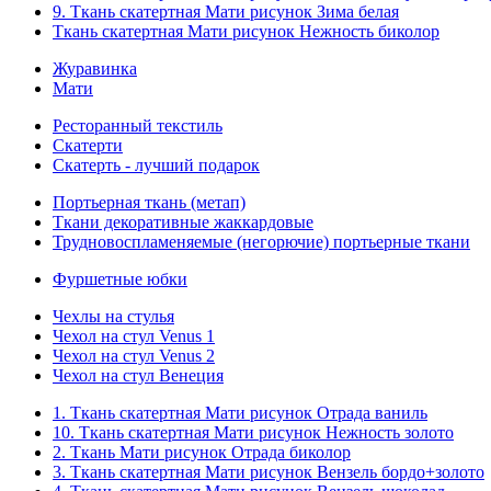
9. Ткань скатертная Мати рисунок Зима белая
Ткань скатертная Мати рисунок Нежность биколор
Журавинка
Мати
Ресторанный текстиль
Скатерти
Скатерть - лучший подарок
Портьерная ткань (метап)
Ткани декоративные жаккардовые
Трудновоспламеняемые (негорючие) портьерные ткани
Фуршетные юбки
Чехлы на стулья
Чехол на стул Venus 1
Чехол на стул Venus 2
Чехол на стул Венеция
1. Ткань скатертная Мати рисунок Отрада ваниль
10. Ткань скатертная Мати рисунок Нежность золото
2. Ткань Мати рисунок Отрада биколор
3. Ткань скатертная Мати рисунок Вензель бордо+золото