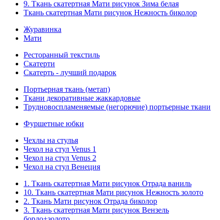
9. Ткань скатертная Мати рисунок Зима белая
Ткань скатертная Мати рисунок Нежность биколор
Журавинка
Мати
Ресторанный текстиль
Скатерти
Скатерть - лучший подарок
Портьерная ткань (метап)
Ткани декоративные жаккардовые
Трудновоспламеняемые (негорючие) портьерные ткани
Фуршетные юбки
Чехлы на стулья
Чехол на стул Venus 1
Чехол на стул Venus 2
Чехол на стул Венеция
1. Ткань скатертная Мати рисунок Отрада ваниль
10. Ткань скатертная Мати рисунок Нежность золото
2. Ткань Мати рисунок Отрада биколор
3. Ткань скатертная Мати рисунок Вензель
бордо+золото